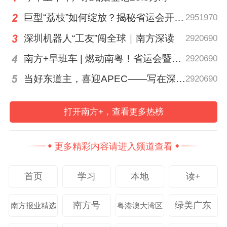
巨型“荔枝”如何绽放？揭秘省运会开幕式主场馆建设“硬核科技”
2951970
▲
开放日现场
深圳机器人“工友”闯全球｜南方深读
2920690
博雅报告厅内，执行校长李峻以“峻哥”身份
南方+早班车 | 燃动南粤！省运会暨省残运会在茂名开幕
2920690
亲切开讲。他以热门电影《浪浪山小妖怪》
当好东道主，喜迎APEC——写在深圳APEC会议倒计时100天之际
2920690
为切入点，将取经路上的成长困惑与青少年
职业规划相联结，用贴近学生生活的语境剖
打开南方+，查看更多热榜
析人生哲理，勉励学子们要勇敢、大胆往前
走，做最好，最优秀的自己。
他表示，岭南
更多精彩内容请进入频道查看
职院是广东省民办唯一一所高职示范性院
校，办学水平稳居全省高职院校第一方阵，
首页
学习
本地
读+
始终以市场需求为导向打造专业体系，快速
布局时代热门专业，同步配齐师资、建好实
南方号
绿美广东
南方报业精选
粤港澳大湾区
训基地、完善课程体系，让学生所学与社会