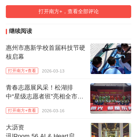
打开南方+，查看全部评论
继续阅读
惠州市惠新学校首届科技节硬
核启幕
打开南方+查看
2026-03-13
青春志愿展风采！松湖排
中“星级志愿者班”亮相全市志
愿服务成果展获高度认可
打开南方+查看
2026-03-16
大沥资
讯|Room 56 AI & Heart启新