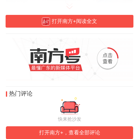
打开南方+阅读全文
▲
现场交流
考察期间，陈金銮一行深入广东产教融合示
范园区进行调研，对园区成熟完备的配套服
热门评论
务、丰硕的产教融合建设成果以及深度服务
清远地方经济产业发展的特色举措表示充分
肯定和高度赞扬。
他表示，当前清远正加快
快来抢沙发
构建“14321”现代化产业体系，谋划打造环
打开南方+，查看全部评论
省职教城经济圈，持续完善产教融合服务平