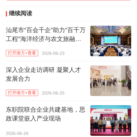
台，着力打通供需信息壁垒、对接精度不
继续阅读
高、合作深度不足等堵点难点，全力推动创
新链、产业链、资金链、人才链深度融合，
汕尾市“百会千企”助力“百千万
工程”海洋经济与农文旅融合
促进校企合作走深走实、产业科技互促双
发展活动启幕
强。
广东产教融合示范园区定位准、落地
打开南方+查看
2026-06-23
实、成效突出。实体化产业学院建设贴合清
深入企业走访调研 凝聚人才
远新材料、数字经济、大健康、智能制造等
发展合力
主导产业发展需求，源源不断为本地输送了
留清就业技术技能人才，为全市深化校企对
打开南方+查看
2026-06-25
接、推动产业科技互促双强树立标杆典范。
东职院联合企业共建基地，思
劳汉生表示，学校扎根清远、服务地方，将
政课堂嵌入产业现场
省级产教融合示范园区作为对接区域产业的
2026-06-26