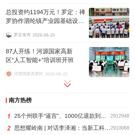
重要平台。学校紧贴清远产业布局调整专业
体系，以实体化产教融合载体打通校企协同
总投资约1194万元！罗定：禅
罗协作泗纶镇产业园基础设施
通道，培育适配本地发展的技能人才，发挥
建设项目动工
专业优势助力企业提质增效。未来，学校将
罗定发布
2026-06-20
持续紧跟区域发展战略，不断完善政校企协
同机制，做实做强产教融合平台，以职教人
87人开练！河源国家高新
区“人工智能+”培训班开班
才与科创资源助力区域经济高质量发展。
河源国家高新区
2026-06-22
随行考察团代表对学校办学模式表示肯定，
围绕订单式人才培养、联合技术攻关、科技
成果落地转化等内容与校方深入交流，表达
南方热榜
强烈合作意向。
25个州联手“逼宫”、1000亿退款到账，特朗普关税“换壳”术还能撑多久？| 环球深壹度
2912948
思想耀岭南 | 对话李泽湘：当新工科教育遇上大湾区超级供应链
2910068