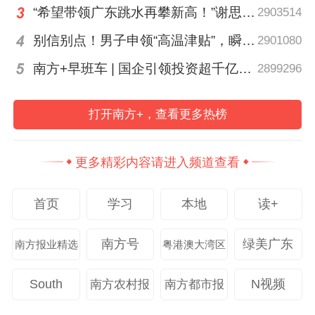
“希望带领广东跳水再攀新高！”谢思埸将亮相省运会开幕式
2903514
别信别点！男子申领“高温津贴”，瞬间被扣1800元……
2901080
南方+早班车 | 国企引领投资超千亿！广东现代化海洋牧场建设提速
2899296
打开南方+，查看更多热榜
更多精彩内容请进入频道查看
首页
学习
本地
读+
南方号
绿美广东
南方报业精选
粤港澳大湾区
South
N视频
南方农村报
南方都市报