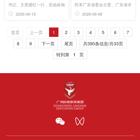
书记、主席龚红一行，莅临岭南
民革广东省委会主委、广东省宋
养生谷、广东岭南现代技师学
庆龄基金会主席程萍，广东省妇
2026-06-15
2026-06-08
院、黄埔帮扶馆、广东省岭南教
联一级巡视员、广东省宋庆龄基
育慈善基金会开展专题调研。广
金会理事罗敏等领导带队到访中
首页
上一页
1
2
3
4
5
6
7
州岭南教育集团创始人、广东省
国华南职业教育集团。中国华南
妇女儿童基金会副理事长、广东
职业教育集团执行董事及总裁、
8
9
下一页
尾页
共390条信息/共33页
省岭南教育慈善基金会荣誉会长
广州岭南教育集团联合创始人、
转到第
页
贺惠芬，广东岭南现代技师学院
广东岭南现代技师学院董事长贺
党委副书记、校长助理苏健文，
惠芬，广东岭南现代技师学院执
广东省岭南教育慈善基金会秘书
行校长余琦，岭南基金会秘书长
长何淑莹，岭南养护院院长邱家
何淑莹等热情接待了来宾。双方
达等领导热情接待并陪同参访。
围绕青少年发展、公益教育、大
健康等领域展开深度交流，达成
多项合...