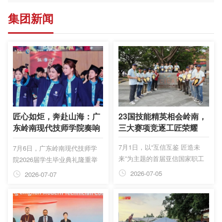
集团新闻
匠心如炬，奔赴山海：广
23国技能精英相会岭南，
东岭南现代技师学院奏响
三大赛项竞逐工匠荣耀
2026届毕业骊歌
7月1日，以“互信互鉴 匠造未
7月6日，广东岭南现代技师学
来”为主题的首届亚信国家职工
院2026届学生毕业典礼隆重举
技能大赛竞赛单元在广东岭南现
行。学校领导班子、各二级学院
2026-07-05
2026-07-07
代技师学院火热开赛。来自中
院长、管理部门负责人、全体教
国、俄罗斯、白俄罗斯、巴基斯
师悉数到场，和毕业生一同见证
坦、印度、斯里兰卡、印度尼西
学子圆满完成学业，奔赴人生崭
亚、马来西亚、越南、泰国、老
新征程。来自东西部协作的黄埔