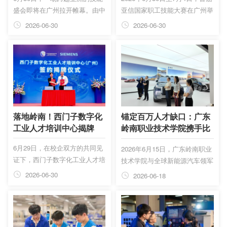
盛会即将在广州拉开帷幕。由中
亚信国家职工技能大赛在广州举
华全国总工会主办，中国职工对
行。作为赛事核心场地的承办单
2026-06-30
2026-06-30
外交流中心、广州市人民政府、
位，中国华南职业教育集团旗下
广东省总工会共同承办的首届亚
广东岭南现代技师学院已准备就
信国家职工技能大赛，将于6月
绪，以高标准、严要求完成各项
30日至7月4日盛大举行。20多
筹备工作，静候各国技能人才齐
个亚信成员国及部分观察员国的
聚岭南，共襄盛举。
职工代表、约80名外方技能精
英将齐聚羊城，以“互信互鉴 匠
造未来”为主题，同台竞技、互
落地岭南！西门子数字化
锚定百万人才缺口：广东
学互鉴。这是亚洲相互协作与信
工业人才培训中心揭牌
岭南职业技术学院携手比
任措施会议（简称“亚信”）框架
亚迪，共筑新能源产教融
6月29日，在校企双方的共同见
2026年6月15日，广东岭南职业
下首次举办的国际性职工技能赛
合新生态
证下，西门子数字化工业人才培
技术学院与全球新能源汽车领军
事。而这...
训中心（广州）正式在岭南揭
企业比亚迪在深圳总部举行校企
2026-06-30
2026-06-18
牌。
合作洽谈会，聚焦新能源汽车人
才培养、产教融合模式创新与产
业学院共建。