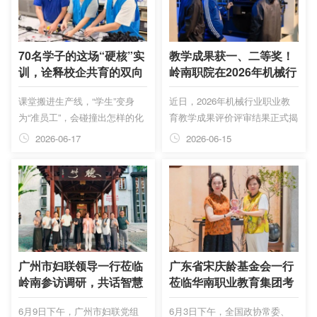
70名学子的这场“硬核”实
教学成果获一、二等奖！
训，诠释校企共育的双向
岭南职院在2026年机械行
奔赴
业职业教育教学成果评价
课堂搬进生产线，“学生”变身
近日，2026年机械行业职业教
中斩获佳绩
为“准员工”，会碰撞出怎样的化
育教学成果评价评审结果正式揭
学反应？6月初，广东岭南现代
晓。本次评选由中国机械工业教
2026-06-17
2026-06-15
技师学院70名新能源汽车专业
育协会、机械工业教育发展中心
学子，带着满满期许走进比亚迪
联合主办。广东岭南职业技术学
车间，开启了一场“真刀真枪”的
院智能制造学院（弘毅书院）申
实训之旅。一周后，校长领导一
报的两项教学成果从众多参评项
线走访、校企双方共商“订单
目中脱颖而出，分获一等奖和二
班”与“厂中校”蓝图。这场从“教
等奖，获得机械行业权威认可，
室”到“车间”的双向奔赴背后，更
彰显了该学院在机械职业教育改
是一场关于人才培养模式的深层
革领域的扎实积淀。
广州市妇联领导一行莅临
广东省宋庆龄基金会一行
变革。
岭南参访调研，共话智慧
莅临华南职业教育集团考
家政与智能家居新未来
察交流
6月9日下午，广州市妇联党组
6月3日下午，全国政协常委、