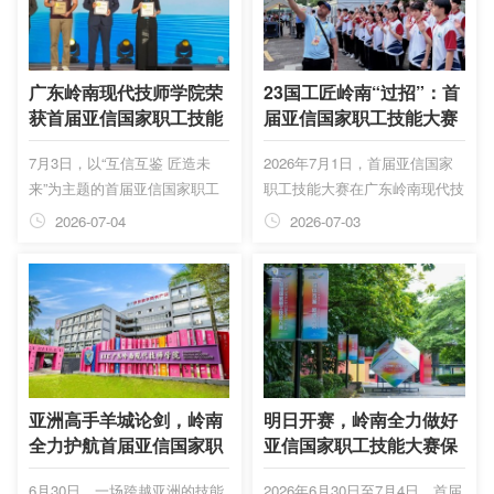
挝、柬埔寨、韩国、哈萨克斯
三都民族班26届学生也迎来了
坦、吉尔吉斯斯坦、乌兹别克斯
毕业时刻，广州派驻三都干部、
坦、塔吉克斯坦、阿塞拜疆、蒙
挂职三都县政府办副主任李鸿，
古、沙特阿拉伯、埃及、孟加拉
三都县驻广州办事处主任陈兴
广东岭南现代技师学院荣
23国工匠岭南“过招”：首
国、巴勒斯坦、伊拉克共23个
娜，广州市派驻三都职校校长方
获首届亚信国家职工技能
届亚信国家职工技能大赛
亚信成员国及观察员国的近80
战胜到场送上祝福。
大赛“优秀组织奖”！！！
开赛
7月3日，以“互信互鉴 匠造未
2026年7月1日，首届亚信国家
名职工代表跨越山海，相聚岭南
来”为主题的首届亚信国家职工
职工技能大赛在广东岭南现代技
校园，围绕砌筑...
技能大赛闭幕式暨颁奖典礼在广
师学院开赛。赛场内外，23个
2026-07-04
2026-07-03
州盛大举办。广州岭南教育集团
国家近80名参赛代表、领队
总裁韩利庆，广东岭南现代技师
等，围绕砌筑、无人机装调检
学院黄校长，执行校长余琦，以
修、高压电缆智能运检三大赛项
及其他班子成员、部分中层干
同台切磋，向世界展现劳动风
部、亚信竞赛志愿者一起参加活
采、行业匠心、技能展示和观摩
动。
交流等，以技能交流互鉴的“软
联通”促进亚信国家的“心相通”。
亚洲高手羊城论剑，岭南
明日开赛，岭南全力做好
全力护航首届亚信国家职
亚信国家职工技能大赛保
工技能大赛！
障工作
6月30日，一场跨越亚洲的技能
2026年6月30日至7月4日，首届