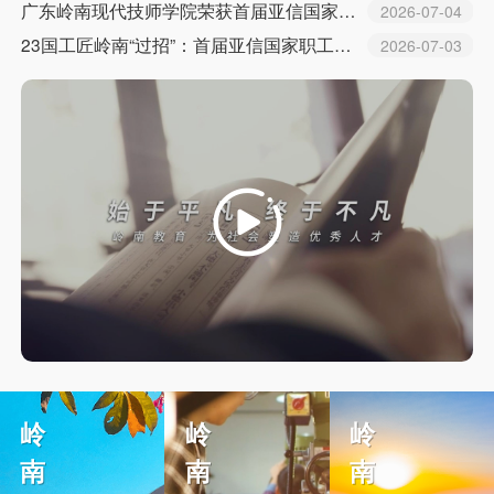
广东岭南现代技师学院荣获首届亚信国家职工技能大赛“优秀组织奖”！！！
2026-07-04
事处主任...
23国工匠岭南“过招”：首届亚信国家职工技能大赛开赛
2026-07-03
岭
岭
岭
南
南
南