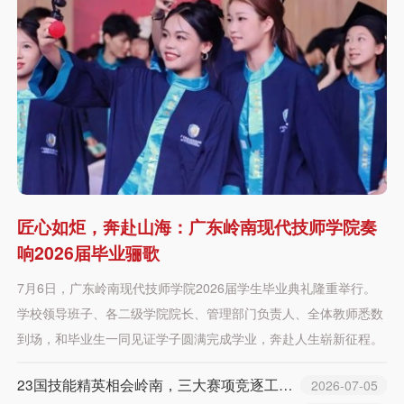
匠心如炬，奔赴山海：广东岭南现代技师学院奏
响2026届毕业骊歌
7月6日，广东岭南现代技师学院2026届学生毕业典礼隆重举行。
学校领导班子、各二级学院院长、管理部门负责人、全体教师悉数
到场，和毕业生一同见证学子圆满完成学业，奔赴人生崭新征程。
来自东西部协作的黄埔三都民族班26届学生也迎来了毕业时刻，广
23国技能精英相会岭南，三大赛项竞逐工匠荣耀
2026-07-05
州派驻三都干部、挂职三都县政府办副主任李鸿，三都县驻广州办