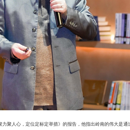
力聚人心，定位定标定举措》的报告，他指出岭南的伟大是通过