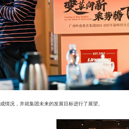
达成情况，并就集团未来的发展目标进行了展望。