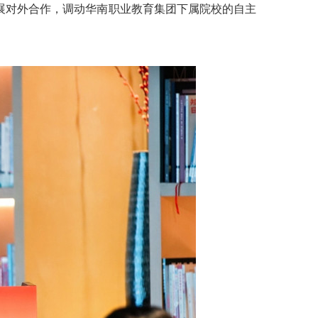
展对外合作，调动华南职业教育集团下属院校的自主