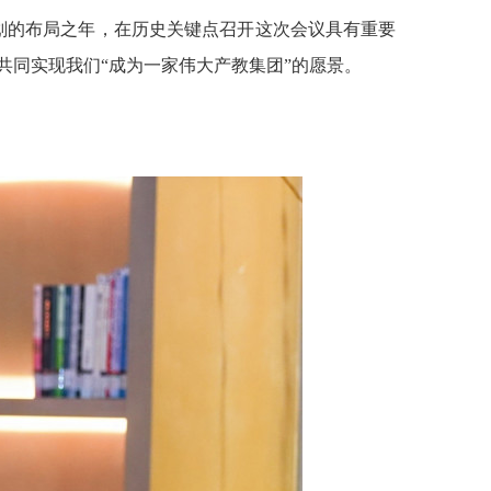
划的布局之年，在历史关键点召开这次会议具有重要
共同实现我们“成为一家伟大产教集团”的愿景。