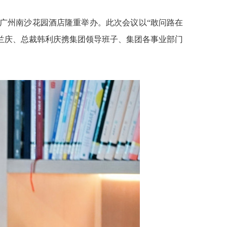
讨会在广州南沙花园酒店隆重举办。此次会议以“敢问路在
周兰庆、总裁韩利庆携集团领导班子、集团各事业部门