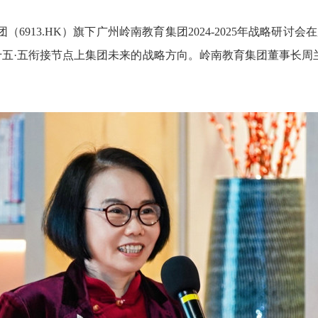
团（6913.HK）旗下广州岭南教育集团2024-2025年战略研
十五·五衔接节点上集团未来的战略方向。岭南教育集团董事长