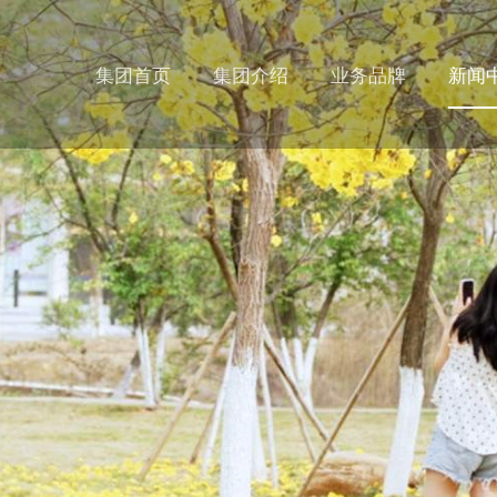
集团首页
集团介绍
业务品牌
新闻