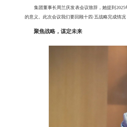
集团董事长周兰庆发表会议致辞，她提到2025
的意义。此次会议我们要回顾十四·五战略完成情况
聚焦战略，谋定未来