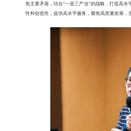
焦主要矛盾，结合“一道三产业”的战略，打造高
性和创造性，提供高水平服务，聚焦高质量发展，实