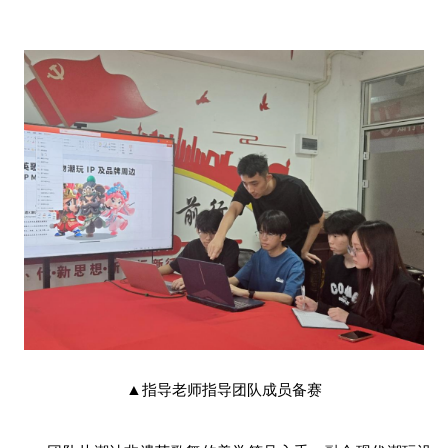
▲
指导老师指导团队成员备赛