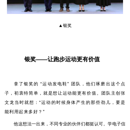
▲
银奖
银奖——让跑步运动更有价值
拿了银奖的 “运动发电鞋” 团队，他们琢磨出这个点
子，初衷特简单，就是想让运动能更有价值。团队主创张
文龙当时就想：“运动的时候身体产生的那些劲儿，要是
能利用起来多好？”
他这想法一出来，不同专业的伙伴们都挺认可。学电子信