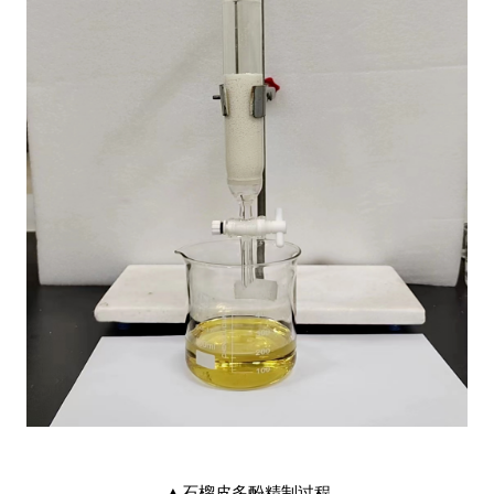
▲
石榴皮多酚精制过程