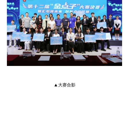
▲
大赛合影