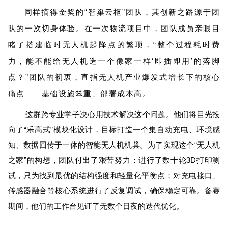
同样摘得金奖的“智巢云枢”团队，其创新之路源于团
队的一次切身体验。在一次物流项目中，团队成员亲眼目
睹了搭建临时无人机起降点的繁琐，“整个过程耗时费
力，能不能给无人机造一个像家一样‘即插即用’的落脚
点？”团队的初衷，直指无人机产业爆发式增长下的核心
痛点——基础设施笨重、部署成本高。
这群跨专业学子决心用技术解决这个问题。他们将目光投
向了“乐高式”模块化设计，目标打造一个集自动充电、环境感
知、数据回传于一体的智能无人机机巢。为了实现这个“无人机
之家”的构想，团队付出了艰苦努力：进行了数十轮3D打印测
试，只为找到最优的结构强度和轻量化平衡点；对充电接口、
传感器融合等核心系统进行了反复调试，确保稳定可靠。备赛
期间，他们的工作台见证了无数个日夜的迭代优化。