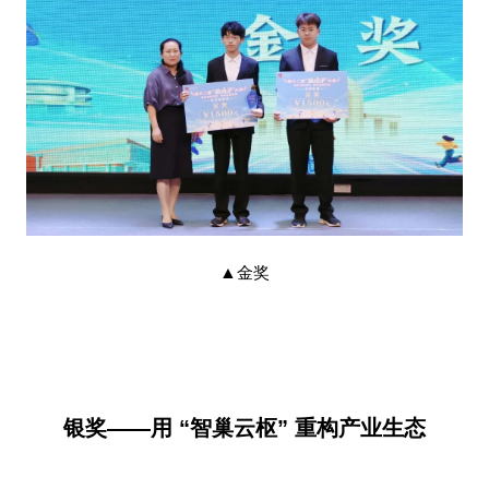
▲
金奖
银奖——用 “智巢云枢” 重构产业生态