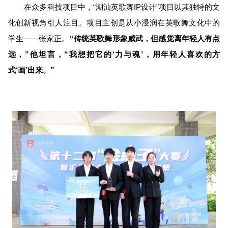
在众多科技项目中，“潮汕英歌舞IP设计”项目以其独特的文
化创新视角引人注目。项目主创是从小浸润在英歌舞文化中的
学生——张家正。
“传统英歌舞形象威武，但感觉离年轻人有点
远，”他坦言，“我想把它的‘力与魂’，用年轻人喜欢的方
式‘画’出来。”