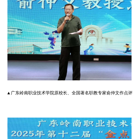
▲
广东岭南职业技术学院原校长、全国著名职教专家俞仲文作点评