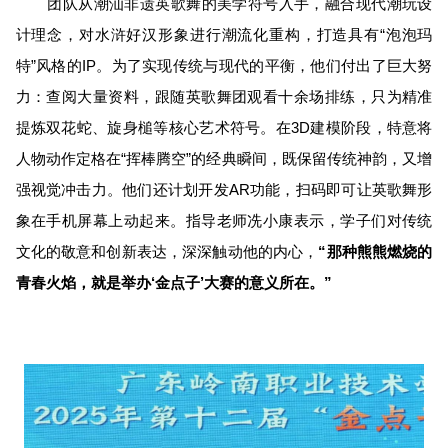
团队从潮汕非遗英歌舞的美学符号入手，融合现代潮玩设
计理念，对水浒好汉形象进行潮流化重构，打造具有“泡泡玛
特”风格的IP。为了实现传统与现代的平衡，他们付出了巨大努
力：查阅大量资料，跟随英歌舞团观看十余场排练，只为精准
提炼双花蛇、旋身槌等核心艺术符号。在3D建模阶段，特意将
人物动作定格在“挥棒腾空”的经典瞬间，既保留传统神韵，又增
强视觉冲击力。他们还计划开发AR功能，扫码即可让英歌舞形
象在手机屏幕上动起来。指导老师冼小康表示，学子们对传统
文化的敬意和创新表达，深深触动他的内心，
“那种熊熊燃烧的
青春火焰，就是举办‘金点子’大赛的意义所在。”