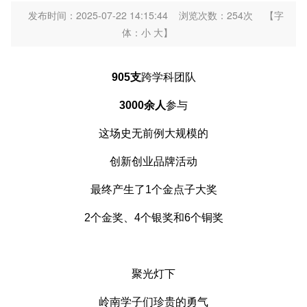
发布时间：2025-07-22 14:15:44
浏览次数：
254
次
【字
体：
小
大
】
905支
跨学科团队
3000余人
参与
这场史无前例大规模的
创新创业品牌活动
最终产生了1个金点子大奖
2个金奖、4个银奖和6个铜奖
聚光灯下
岭南学子们珍贵的勇气