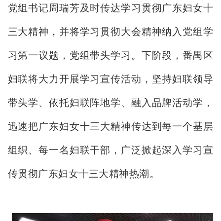
党组书记周瑞芳及时传达学习贯彻广东妇女十
三大精神，并将学习贯彻大会精神纳入党组学
习第一议题，党组带头学习。下阶段，番禺区
妇联将大力开展学习宣传活动，坚持妇联领导
带头学、依托妇联阵地学、融入品牌活动学，
迅速把广东妇女十三大精神传达到每一个基层
组织、每一名妇联干部，广泛掀起深入学习宣
传贯彻广东妇女十三大精神热潮。