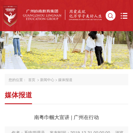
您的位置：
首页
>
新闻中心
>
媒体报道
媒体报道
南粤巾帼大宣讲 | 广州在行动
作者：系统管理员
发布时间：2019-12-31 00:00:00
浏览