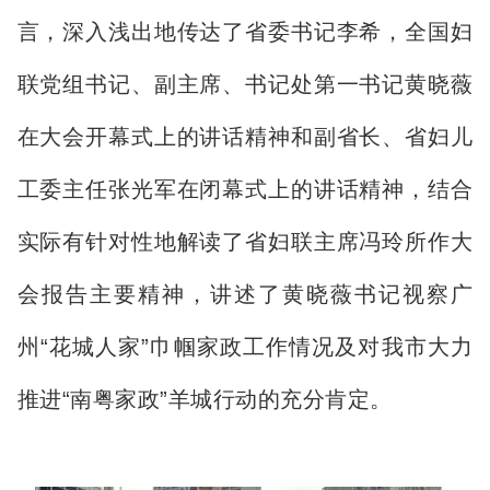
言，深入浅出地传达了省委书记李希，全国妇
联党组书记、副主席、书记处第一书记黄晓薇
在大会开幕式上的讲话精神和副省长、省妇儿
工委主任张光军在闭幕式上的讲话精神，结合
实际有针对性地解读了省妇联主席冯玲所作大
会报告主要精神，讲述了黄晓薇书记视察广
州“花城人家”巾帼家政工作情况及对我市大力
推进“南粤家政”羊城行动的充分肯定。