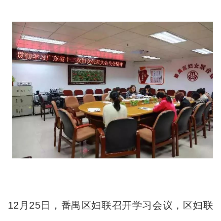
12月25日，番禺区妇联召开学习会议，区妇联