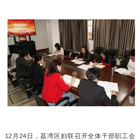
12月24日，荔湾区妇联召开全体干部职工会