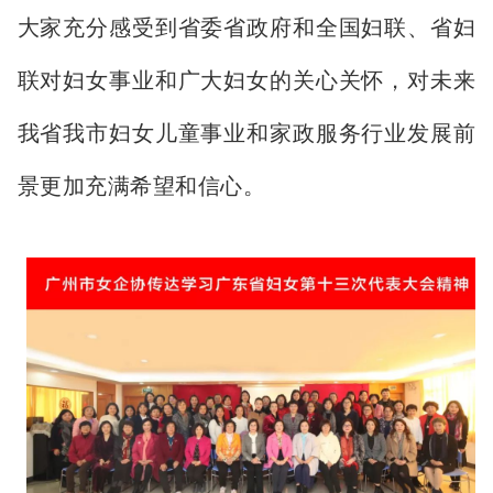
大家充分感受到省委省政府和全国妇联、省妇
联对妇女事业和广大妇女的关心关怀，对未来
我省我市妇女儿童事业和家政服务行业发展前
景更加充满希望和信心。