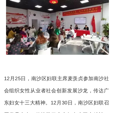
12月25日，南沙区妇联主席麦羡贞参加南沙社
会组织女性从业者社会创新发展沙龙，传达广
东妇女十三大精神。12月30日，南沙区妇联召