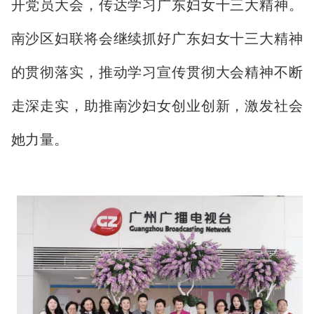
开党员大会，传达学习广东妇女十三大精神。
南沙区妇联将会继续抓好广东妇女十三大精神
的贯彻落实，推动学习宣传贯彻大会精神不断
走深走实，助推南沙妇女创业创新，激发社会
她力量。