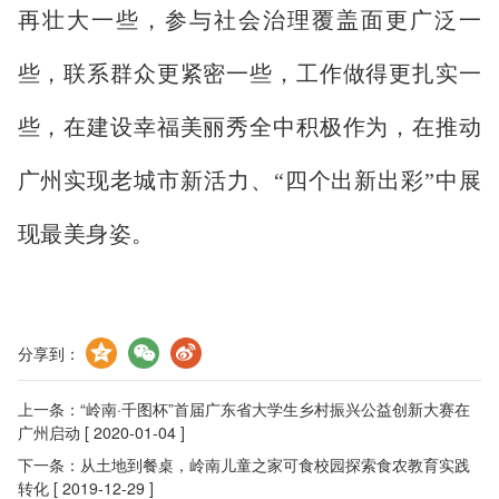
再壮大一些，参与社会治理覆盖面更广泛一
些，联系群众更紧密一些，工作做得更扎实一
些，在建设幸福美丽秀全中积极作为，在推动
广州实现老城市新活力、“四个出新出彩”中展
现最美身姿。
分享到：
上一条：
“岭南·千图杯”首届广东省大学生乡村振兴公益创新大赛在
广州启动
[ 2020-01-04 ]
下一条：
从土地到餐桌，岭南儿童之家可食校园探索食农教育实践
转化
[ 2019-12-29 ]