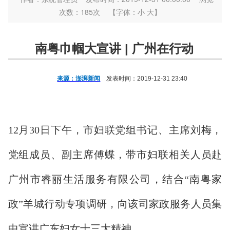
次数：
185
次
【字体：
小
大
】
南粤巾帼大宣讲 | 广州在行动
来源：澎湃新闻
发表时间：2019-12-31 23:40
12月30日下午，市妇联党组书记、主席刘梅，
党组成员、副主席傅蝶，带市妇联相关人员赴
广州市睿丽生活服务有限公司，结合“南粤家
政”羊城行动专项调研，向该司家政服务人员集
中宣讲广东妇女十三大精神。