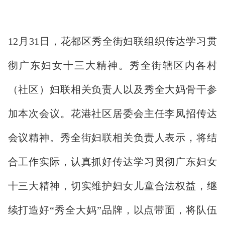
12月31日，花都区秀全街妇联组织传达学习贯
彻广东妇女十三大精神。秀全街辖区内各村
（社区）妇联相关负责人以及秀全大妈骨干参
加本次会议。花港社区居委会主任李凤招传达
会议精神。秀全街妇联相关负责人表示，将结
合工作实际，认真抓好传达学习贯彻广东妇女
十三大精神，切实维护妇女儿童合法权益，继
续打造好“秀全大妈”品牌，以点带面，将队伍