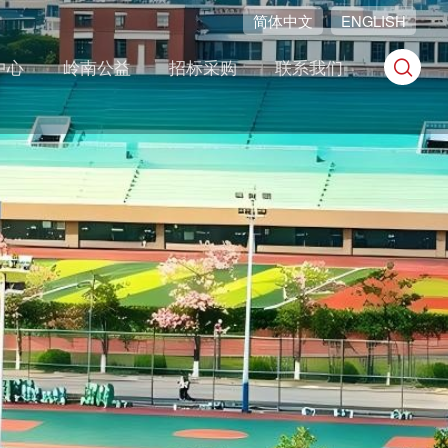
简体中文
ENGLISH
中心
岭南公益
招标采购
联系我们