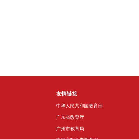
友情链接
中华人民共和国教育部
广东省教育厅
广州市教育局