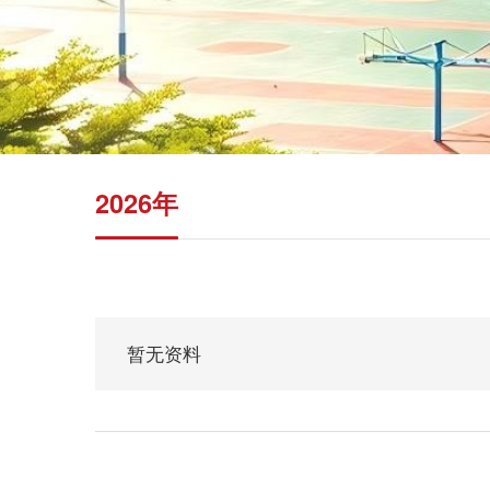
2026年
暂无资料