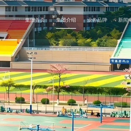
集团首页
集团介绍
业务品牌
新闻