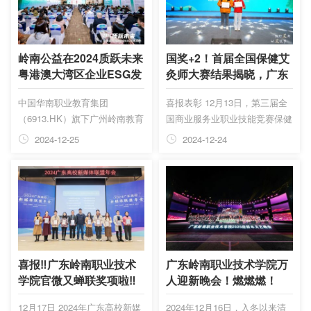
东岭南职业技术学院评级5星，
十五·五衔接节点上集团未来的
排名第6，位居校友会2025中国
战略方向。岭南教育集团董事长
民办高职院校排名前10强。 校
周兰庆、总裁韩利庆携集团领导
友会中国大学排名首发于2003
班子、集团各事业部门负责人及
岭南公益在2024质跃未来
国奖+2！首届全国保健艾
年，至今已有23年的历史，已
核心管理层近四十人出席会议。
粤港澳大湾区企业ESG发
灸师大赛结果揭晓，广东
成为具有广泛社会影响力、公信
集团董事长周兰庆发表会议致
展年会上获得多项大奖
岭南现代技师学院教师闪
中国华南职业教育集团
喜报表彰 12月13日，第三届全
力、参考价值与创新力的中国大
辞，她提到2025年是集团十四·
耀国赛舞台
（6913.HK）旗下广州岭南教育
国商业服务业职业技能竞赛保健
学排名领先品牌。“校友...
五战略规划的收...
集团联合创始人贺惠芬，广州岭
艾灸师职业技能竞赛总决赛
2024-12-25
2024-12-24
南教育集团总裁韩利庆分别获颁
在“中国艾都”湖北蕲春完赛。本
三星捐赠达人；在社会组织捐赠
次竞赛由中国商业技师协会、中
活动榜样中岭南基金会获颁四星
国就业培训技术指导中心、中国
广州慈善单位。
财贸轻纺烟草工会全国委员会主
办，湖北省人力资源和社会保障
厅、黄冈市人民政府承办，湖北
省职业技能鉴定指导中心、黄冈
市人力资源和社会保障局、蕲春
喜报‼️广东岭南职业技术
广东岭南职业技术学院万
县人民政府执行。 经过数月紧
学院官微又蝉联奖项啦‼️
人迎新晚会！燃燃燃！
锣密鼓的准备与激烈角逐，中国
12月17日 2024年广东高校新媒
2024年12月16日，入冬以来清
华南职业教育集团（6913.HK）