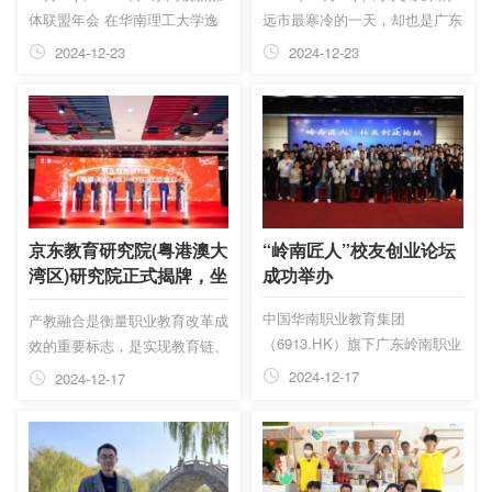
体联盟年会 在华南理工大学逸
远市最寒冷的一天，却也是广东
旗下广东岭...
夫科学馆举办 会上表彰了2023
省职业教育城最耀眼夺目的一
2024-12-23
2024-12-23
年广东高校 新媒体影响力排行
晚，中国华南职业教育集团
榜前30强 中国华南职业教育集
（6913.HK）旗下广东岭南职业
团（6913.HK）旗下 广东岭南
技术学院2025迎新年文艺晚会
职业技术学院官微 被授予2023
在清远校区隆重举行。本次晚会
年度广东高校 （高职高专组）
是学院近5年以来最大规模的迎
新媒体影响力二等奖 连续三年
新晚会。广东岭南职业技术学院
蝉联榜单前30 连续两年蝉联二
校长劳汉生，党委书记柴克生等
等奖 添加图片描述添加图片描
党政领导班子成员及师生代表近
京东教育研究院(粤港澳大
“岭南匠人”校友创业论坛
述 广东岭南职业技术学院官方
1万人一同观看演出。学院官方
湾区)研究院正式揭牌，坐
成功举办
微信由学院党政办公室、党委宣
视频号和抖音对本次晚会进行同
落广东岭南现代技师学院
中国华南职业教育集团
产教融合是衡量职业教育改革成
传部指导，主要承担着学院校园
步直播，超6万人次“云端”相聚
（6913.HK）旗下广东岭南职业
效的重要标志，是实现教育链、
新闻采编工作、挖掘...
直播间，共享这一...
技术学院以建设大健康为特色的
产业链、供应链、人才链与价值
2024-12-17
2024-12-17
创业型职业技术大学为目标，致
链有机衔接的重要举措。党的二
力于培养具有创业精神和创新能
十届三中全会《决定》指出，要
力的高素质技术技能型人才。
深化教育综合改革，加快构建职
12月7日，学院校友会在广州校
普融通、产教融合的职业教育体