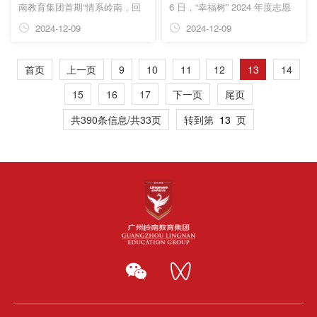
南教育集团首期“情系岭南，回
6 日，“幸福树” 2024 年度志愿
步，一同见证黄泓凯...
南职业教育集团...
家看看”岭南开放日活动。首期
服务行动暨第三届青年公益项目
2024-12-09
2024-12-09
活动融合岭南养生谷康养体验营
大赛启动仪式在岭南养生谷及中
主要面向已退老领导老员工开
国华南职业教育集团
首页
上一页
9
10
11
12
13
14
办，旨在以“大爱岭南”的感恩之
（6913.HK）旗下广东岭南现代
心，以开放日为载体，链接曾为
技师学院第一教学楼东阶梯报告
15
16
17
下一页
尾页
岭南作出贡献的老员工们，增强
厅顺利开展。此次活动犹如一颗
共390条信息/共33页
转到第
页
交流互动与情谊，并将集团的康
爱心的种子，在这片充满文化底
养资源及时惠及大家，让他们感
蕴与教育热情的土地上，播撒下
受到集团的关怀与温暖。 活动
了公益与奉献的希望，吸引了众
首日，14名老领导老员工及其
多目光的聚焦与期待。 添加图
家属们从各地奔赴而来，齐聚广
片描述 领导嘉宾 广州岭南教育
东岭南职业技术学院广州校区，
集团创始人贺惠山，广东省岭南
参加了温...
教育慈善基金会...