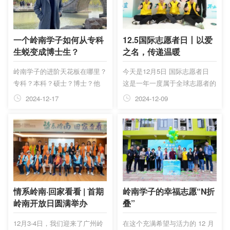
区成功举办“岭南匠人”·校友创业
系。职业教育是培养高素质专业
论坛。 活动由广东岭南职业技
化创新型人才的重要阵地，必须
术学院校友会主办，就业创业
深入推进产教融合、科教融汇，
处、校企合作与科技产业处、国
不断提升对产业链、创新链、人
一个岭南学子如何从专科
12.5国际志愿者日丨以爱
际经贸学院协办。论坛邀请了广
才链深度融合的支撑力、贡献
生蜕变成博士生？
之名，传递温暖
州九尾信息科技有限公司创始人
力。 添加图片描述 12月13日，
岭南学子的进阶天花板在哪里？
今天是12月5日 国际志愿者日
兼总裁甄蔼仪，中科AI联合创始
广东省技工院校校企合作研讨会
专科？本科？硕士？博士？他
这是一年一度属于全球志愿者的
人、广州名商科技...
暨第一...
2018年毕业于中国华南职业教
节日 旨在表彰志愿者们无私奉
2024-12-17
2024-12-09
育集团（6913.HK）旗下广东岭
献的精神 同时鼓励更多人加入
南职业技术学院食品营养与检测
到志愿服务中来 共同创造一个
专业，随后在2021年考入仲恺
更加美好的世界 在岭南公益前
农业工程学院，攻读食品加工与
行的路上 活跃着一个个志愿者
安全专业的硕士研究生。到了
的身影 他们来自不同的区域 有
2024年，他又进入广东工业大
着不同的身份 用不同的方式以
学化学工程与技术专业，开始了
实际行动支持着岭南公益 共同
博士研究生的学习生涯。岭南学
助力推动教育公平和教育创新
情系岭南·回家看看 | 首期
岭南学子的幸福志愿“N折
子黄泓凯用实力告诉我们，只要
2024年3月，藉由广东省岭南教
岭南开放日圆满举办
叠”
你心存梦想，奋力拼搏，一切皆
育慈善基金会（以下简称“岭南
12月3-4日，我们迎来了广州岭
在这个充满希望与活力的 12 月
有可能。让我们跟随南哥的脚
基金会”）、信息时报与中国华