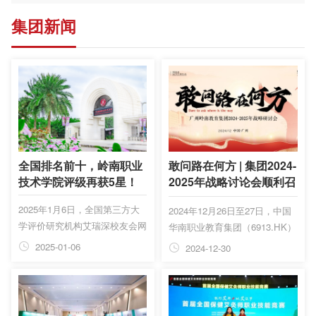
集团新闻
全国排名前十，岭南职业
敢问路在何方 | 集团2024-
技术学院评级再获5星！
2025年战略讨论会顺利召
开
2025年1月6日，全国第三方大
2024年12月26日至27日，中国
学评价研究机构艾瑞深校友会网
华南职业教育集团（6913.HK）
(Cuaa.net)正式发布校友会
旗下广州岭南教育集团2024-
2025-01-06
2024-12-30
2025中国大学排名，至今已是
2025年战略研讨会在广州南沙
连续第23年发布。 在今年上榜
花园酒店隆重举办。此次会议
的民办高职院校中，中国华南职
以“敢问路在何方”为主题，聚集
业教育集团（6913.HK）旗下广
团各单位众力，讨论十四·五到