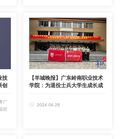
业技
【羊城晚报】广东岭南职业技术
新创
学院：为退役士兵大学生成长成
才赋能
务广
2024-06-28
应区
技能
产教
济社
和区