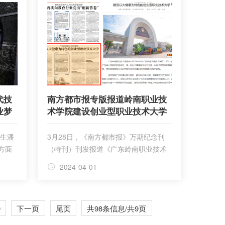
代技
南方都市报专版报道岭南职业技
业梦
术学院建设创业型职业技术大学
业生潘
3月28日，《南方都市报》万期纪念刊
方面
（特刊）刊发报道《广东岭南职业技术
社的
学院 建设以大健康为特色的创业型职业
2024-04-01
和社会
技术大学》，专版介绍广东岭南职业技
 潘
术学院。
技工
9
下一页
尾页
共98条信息/共9页
苗族自
商务