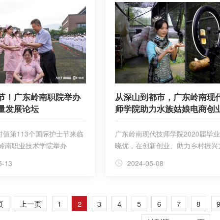
域经济建设贡献力量。
节！广东岭南职院举办
从深山到都市，广东岭南现
量发展论坛
师学院助力水族姑娘电商创
时值第113个国际护士节来临
广东岭南现代技师学院2020届毕
岭南职业技术学院举办
晓优，在创新创业、助力乡村振兴
”护士节庆祝活动暨护理高质量发
的优秀事迹，受到中国劳动保障报
5-13
2024-05-08
官微“技能中国”和广东省人力资源
保障厅官微“广东人社”的专题报道。
晓优，我校2018级“黄埔·三都民族
页
上一页
1
2
3
4
5
6
7
8
班”学生，来自贵州省黔南布依族
治州三都水族自治县，就读于电子