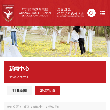
新闻中心
NEWS CENTER
集团新闻
媒体报道
您的位置：
首页
>
新闻中心
>
媒体报道