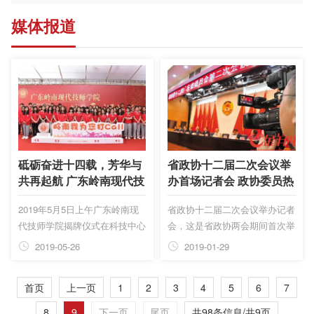
媒体报道
砥砺奋进十四载，芳华与
省政协十二届二次会议举
共再起航 广东岭南现代技
办首场记者会 政协委员热
师学院正式揭牌！
议乡村振兴
2019年5月5日上午广东岭南现
省政协十二届二次会议举办记者
代技师学院揭牌仪式在科技中心
会，这是省政协两会期间首次举
七楼隆重举行。
办记者会，吸引了大批粤港澳三
2019-05-26
2019-01-29
地的媒体记者参加
首页
上一页
1
2
3
4
5
6
7
8
9
下一页
尾页
共98条信息/共9页